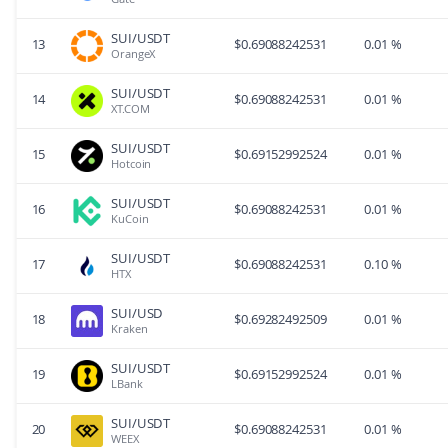
Gate
SUI/USDT
13
$
0.69088242531
0.01 %
OrangeX
SUI/USDT
14
$
0.69088242531
0.01 %
XT.COM
SUI/USDT
15
$
0.69152992524
0.01 %
Hotcoin
SUI/USDT
16
$
0.69088242531
0.01 %
KuCoin
SUI/USDT
17
$
0.69088242531
0.10 %
HTX
SUI/USD
18
$
0.69282492509
0.01 %
Kraken
SUI/USDT
19
$
0.69152992524
0.01 %
LBank
SUI/USDT
20
$
0.69088242531
0.01 %
WEEX