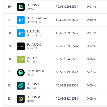
SUI/USDT
86
$
0.69152992524
0.01 %
LeveX
SUI/undefined
87
$
0.69282492509
0.60 %
Momentum
BLUAI/SUI
88
$
0.69152992524
0.61 %
Momentum
SUI/USDC
89
$
0.69152992524
0.12 %
Bybit EU
SUI/TRY
90
$
0.69282492509
0.06 %
Paribu
USDSUI/SUI
91
$
0.69152992524
0.61 %
Cetus
SUI/USD
92
$
0.69282492509
0.09 %
Bitfinex
SUI/USDC
93
$
0.69088242531
0.09 %
Bitrue