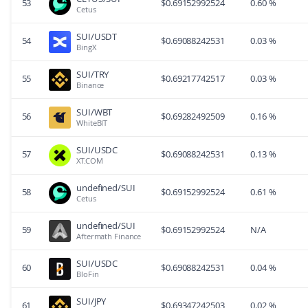
CETUS/SUI
53
$
0.69152992524
0.60 %
Cetus
SUI/USDT
54
$
0.69088242531
0.03 %
BingX
SUI/TRY
55
$
0.69217742517
0.03 %
Binance
SUI/WBT
56
$
0.69282492509
0.16 %
WhiteBIT
SUI/USDC
57
$
0.69088242531
0.13 %
XT.COM
undefined/SUI
58
$
0.69152992524
0.61 %
Cetus
undefined/SUI
59
$
0.69152992524
N/A
Aftermath Finance
SUI/USDC
60
$
0.69088242531
0.04 %
BloFin
SUI/JPY
61
$
0.69347242503
0.02 %