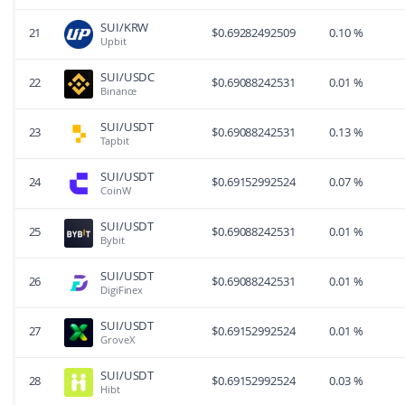
SUI/KRW
21
$
0.69282492509
0.10 %
Upbit
SUI/USDC
22
$
0.69088242531
0.01 %
Binance
SUI/USDT
23
$
0.69088242531
0.13 %
Tapbit
SUI/USDT
24
$
0.69152992524
0.07 %
CoinW
SUI/USDT
25
$
0.69088242531
0.01 %
Bybit
SUI/USDT
26
$
0.69088242531
0.01 %
DigiFinex
SUI/USDT
27
$
0.69152992524
0.01 %
GroveX
SUI/USDT
28
$
0.69152992524
0.03 %
Hibt