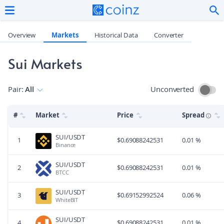
Overview
Markets
Historical Data
Converter
Sui Markets
Pair
:
All
Unconverted
#
Market
Price
Spread
SUI/USDT
1
$
0.69088242531
0.01 %
Binance
SUI/USDT
2
$
0.69088242531
0.01 %
BTCC
SUI/USDT
3
$
0.69152992524
0.06 %
WhiteBIT
SUI/USDT
4
$
0.69088242531
0.01 %