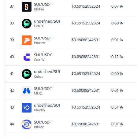
SUI/USDT
37
$
0.69152992524
0.07 %
BloFin
undefined/SUI
38
$
0.69152992524
0.60 %
Cetus
SUI/USDT
39
$
0.69088242531
0.01 %
Pionex
SUI/USDC
40
$
0.69088242531
0.12 %
CoinW
undefined/SUI
41
$
0.69152992524
0.60 %
Cetus
SUI/USDT
42
$
0.69088242531
0.01 %
MEXC
undefined/SUI
43
$
0.69152992524
0.61 %
Bluefin
SUI/USDT
44
$
0.69088242531
0.01 %
BitKan