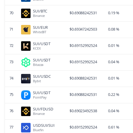
SUI/BTC
70
$
0.69088242531
0.19 %
Binance
SUI/EUR
71
$
0.69347242503
0.08 %
WhiteBIT
SUI/USDT
72
$
0.69152992524
0.01 %
KCEX
SUI/USDT
73
$
0.69152992524
0.04 %
Bitazza
SUI/USDC
74
$
0.69088242531
0.01 %
Bybit
SUI/USDT
75
$
0.69088242531
0.22 %
PointPay
SUI/FDUSD
76
$
0.69023492538
0.04 %
Binance
USDSUI/SUI
77
$
0.69152992524
0.61 %
Bluefin