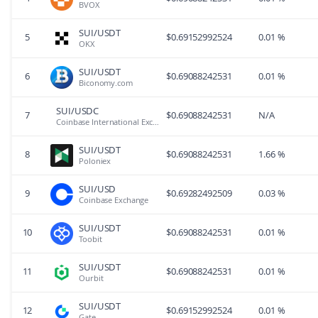
BVOX
SUI/USDT
5
$
0.69152992524
0.01 %
OKX
SUI/USDT
6
$
0.69088242531
0.01 %
Biconomy.com
SUI/USDC
7
$
0.69088242531
N/A
Coinbase International Exchange
SUI/USDT
8
$
0.69088242531
1.66 %
Poloniex
SUI/USD
9
$
0.69282492509
0.03 %
Coinbase Exchange
SUI/USDT
10
$
0.69088242531
0.01 %
Toobit
SUI/USDT
11
$
0.69088242531
0.01 %
Ourbit
SUI/USDT
12
$
0.69152992524
0.01 %