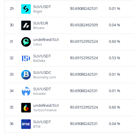
SUI/USDT
29
$
0.69088242531
0.01 %
Bitget
SUI/EUR
30
$
0.69282492509
0.04 %
Bitvavo
undefined/SUI
31
$
0.69152992524
0.60 %
Cetus
SUI/USDT
32
$
0.69152992524
0.53 %
BitDelta
SUI/USDC
33
$
0.69088242531
0.01 %
Biconomy.com
SUI/USDT
34
$
0.69088242531
0.01 %
bitcastle
undefined/SUI
35
$
0.69152992524
0.60 %
Turbos Finance
SUI/USDT
36
$
0.69088242531
0.04 %
BTSE