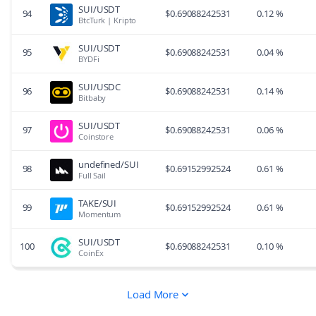
SUI/USDT
94
$
0.69088242531
0.12 %
BtcTurk | Kripto
SUI/USDT
95
$
0.69088242531
0.04 %
BYDFi
SUI/USDC
96
$
0.69088242531
0.14 %
Bitbaby
SUI/USDT
97
$
0.69088242531
0.06 %
Coinstore
undefined/SUI
98
$
0.69152992524
0.61 %
Full Sail
TAKE/SUI
99
$
0.69152992524
0.61 %
Momentum
SUI/USDT
100
$
0.69088242531
0.10 %
CoinEx
Load More