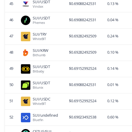
SUI/USDT
45
$
0.69088242531
0.13 %
Vindax
SUI/USDT
46
$
0.69088242531
0.04 %
Phemex
SUI/TRY
47
$
0.69282492509
0.24 %
WhiteBIT
SUI/KRW
48
$
0.69282492509
0.10 %
Bithumb
SUI/USDT
49
$
0.69152992524
0.14 %
Bitbaby
SUI/USDT
50
$
0.69088242531
0.01 %
Bitunix
SUI/USDC
51
$
0.69152992524
0.12 %
WhiteBIT
SUI/undefined
52
$
0.69023492538
0.60 %
Bluefin