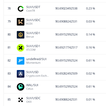
SUI/USDT
78
$
0.69023492538
0.23 %
CoinTR
SUI/USDC
79
$
0.69088242531
0.03 %
KCEX
SUI/USD1
80
$
0.69152992524
0.14 %
Bitrue
SUI/USD1
81
$
0.69217742517
0.16 %
XT.COM
undefined/SUI
82
$
0.69152992524
0.61 %
Momentum
SUI/USD
83
$
0.69282492509
0.02 %
Crypto.com Exchange
WAL/SUI
84
$
0.69152992524
0.61 %
Cetus
SUI/USDC
85
$
0.69088242531
0.01 %
OKX