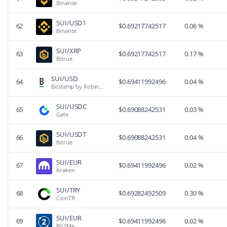
Binance
SUI/USD1
62
$
0.69217742517
0.06 %
Binance
SUI/XRP
63
$
0.69217742517
0.17 %
Bitrue
SUI/USD
64
$
0.69411992496
0.04 %
Bitstamp by Robinhood
SUI/USDC
65
$
0.69088242531
0.03 %
Gate
SUI/USDT
66
$
0.69088242531
0.04 %
Bitrue
SUI/EUR
67
$
0.69411992496
0.02 %
Kraken
SUI/TRY
68
$
0.69282492509
0.30 %
CoinTR
SUI/EUR
69
$
0.69411992496
0.02 %
Bit2Me